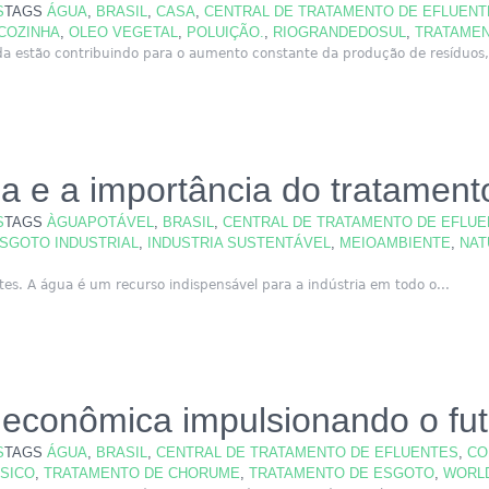
S
TAGS
ÁGUA
,
BRASIL
,
CASA
,
CENTRAL DE TRATAMENTO DE EFLUENT
COZINHA
,
OLEO VEGETAL
,
POLUIÇÃO.
,
RIOGRANDEDOSUL
,
TRATAMEN
da estão contribuindo para o aumento constante da produção de resíduos,
a e a importância do tratament
S
TAGS
ÀGUAPOTÁVEL
,
BRASIL
,
CENTRAL DE TRATAMENTO DE EFLU
SGOTO INDUSTRIAL
,
INDUSTRIA SUSTENTÁVEL
,
MEIOAMBIENTE
,
NAT
es. A água é um recurso indispensável para a indústria em todo o...
a econômica impulsionando o fu
S
TAGS
ÁGUA
,
BRASIL
,
CENTRAL DE TRATAMENTO DE EFLUENTES
,
CO
SICO
,
TRATAMENTO DE CHORUME
,
TRATAMENTO DE ESGOTO
,
WORL