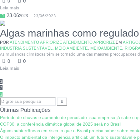
0
0
Leia mais
23.06
2023
23/06/2023
Algas marinhas como regulado
POR
ATENDIMENTO APRIORIZE ATENDIMENTO APRIORIZE
EM
ARTIGO
INDUSTRIA SUSTENTÁVEL
,
MEIO AMBIENTE
,
MEIOAMBIENTE
,
RIOGR
As mudanças climáticas têm se tornado uma das maiores preocupações da 
0
0
Leia mais
1
2
3
Últimas Publicações
Período de chuvas e aumento de percolado: sua empresa já sabe o q
COP30: a conferência climática global de 2025 será no Brasil
Águas subterrâneas em risco: o que o Brasil precisa saber sobre conta
O impacto ambiental da inteligência artificial: um futuro sustentável é 