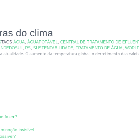
ras do clima
S
TAGS
ÁGUA
,
ÀGUAPOTÁVEL
,
CENTRAL DE TRATAMENTO DE EFLUEN
ANDEDOSUL
,
RS
,
SUSTENTABILIDADE
,
TRATAMENTO DE ÁGUA
,
WORL
atualidade. O aumento da temperatura global, o derretimento das calotas
ue fazer?
minação invisível
possível?