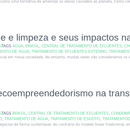
como uma tentativa de amenizar os danos causados ao planeta. Como con
ene e limpeza e seus impactos n
S
TAGS
ÁGUA
,
BRASIL
,
CENTRAL DE TRATAMENTO DE EFLUENTES
,
CH
MENTO DE ÁGUA
,
TRATAMENTO DE EFLUENTES EXTERNO
,
TRATAMEN
cial em nossa sociedade. No entanto, muitas vezes não consideramos os i
o ecoempreendedorismo na tran
S
TAGS
BRASIL
,
CENTRAL DE TRATAMENTO DE EFLUENTES
,
CONDOMÍ
O
,
TRATAMENTO DE ÁGUA
,
TRATAMENTO DE ESGOTO
,
TRATAMENTOD
cios de forma sustentável. Ao contrário do modelo linear tradicional, em