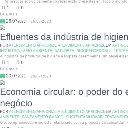
As práticas ecologicamente corretas estão presentes em todo o mundo 
1
0
Leia mais
26.07
2023
26/07/2023
Efluentes da indústria de higi
POR
ATENDIMENTO APRIORIZE ATENDIMENTO APRIORIZE
EM
ARTIGO
INDÚSTRIA
,
MEIO AMBIENTE
,
NATUREZA
,
RIOGRANDEDOSUL
,
TRATA
A indústria de produtos de higiene e limpeza desempenha um papel essen
1
0
Leia mais
20.07
2023
20/07/2023
Economia circular: o poder d
negócio
POR
ATENDIMENTO APRIORIZE ATENDIMENTO APRIORIZE
EM
ARTIGO
AMBIENTE
,
SANEAMENTO BÁSICO
,
SUSTENTABILIDADE
,
TRATAMENT
O ecoempreendedorismo está relacionado com a proposta de consolidar negó