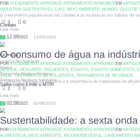
POR
ATENDIMENTO APRIORIZE ATENDIMENTO APRIORIZE
EM
ARTIGO
INDUSTRIA SUSTENTÁVEL
,
LIXO
,
MEIO AMBIENTE
,
MUNDO
,
OLEO DE 
O crescimento populacional nas cidades e as mudanças nos hábitos de vi
3
0
Contato
Leia mais
12.09
2023
12/09/2023
O consumo de água na indústri
Licenças
Licença de Operação
POR
ATENDIMENTO APRIORIZE ATENDIMENTO APRIORIZE
EM
ARTIGO
Ibama
DENGUE
,
DESCARTE
,
EFLUENTES
,
ESGOTO
,
ESGOTO DOMÉSTICO
,
E
Transporte Resíduo Perigoso
ÁGUA
,
TRATAMENTO DE EFLUENTES
,
TRATAMENTO DE RESÍDUOS
Transporte Resíduos Sanitários
O consumo de água na indústria e a importância do tratamento de efluent
Saiba como Emitir o MTR!
2
0
Leia mais
02.08
2023
02/08/2023
Sustentabilidade: a sexta ond
POR
ATENDIMENTO APRIORIZE ATENDIMENTO APRIORIZE
EM
ARTIGO
ALIMENTÍCIA
,
MEIO AMBIENTE
,
RIOGRANDEDOSUL
,
SANEAMENTO BÁ