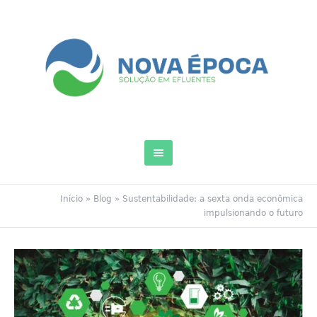
Início
»
Blog
»
Sustentabilidade: a sexta onda econômica
impulsionando o futuro