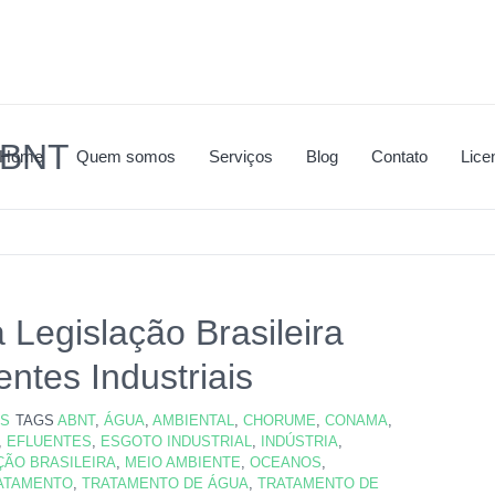
 ABNT
Home
Quem somos
Serviços
Blog
Contato
Lice
Legislação Brasileira
entes Industriais
OS
TAGS
ABNT
,
ÁGUA
,
AMBIENTAL
,
CHORUME
,
CONAMA
,
,
EFLUENTES
,
ESGOTO INDUSTRIAL
,
INDÚSTRIA
,
ÇÃO BRASILEIRA
,
MEIO AMBIENTE
,
OCEANOS
,
ATAMENTO
,
TRATAMENTO DE ÁGUA
,
TRATAMENTO DE