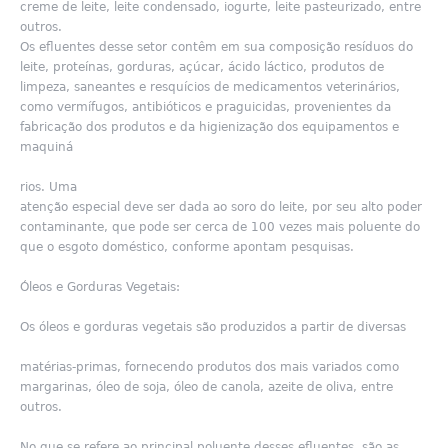
creme de leite, leite condensado, iogurte, leite pasteurizado, entre
outros.
Os efluentes desse setor contêm em sua composição resíduos do
leite, proteínas, gorduras, açúcar, ácido láctico, produtos de
limpeza, saneantes e resquícios de medicamentos veterinários,
como vermífugos, antibióticos e praguicidas, provenientes da
fabricação dos produtos e da higienização dos equipamentos e
maquiná
rios. Uma
atenção especial deve ser dada ao soro do leite, por seu alto poder
contaminante, que pode ser cerca de 100 vezes mais poluente do
que o esgoto doméstico, conforme apontam pesquisas.
Óleos e Gorduras Vegetais:
Os óleos e gorduras vegetais são produzidos a partir de diversas
matérias-primas, fornecendo produtos dos mais variados como
margarinas, óleo de soja, óleo de canola, azeite de oliva, entre
outros.
No que se refere ao principal poluente desses efluentes, são as