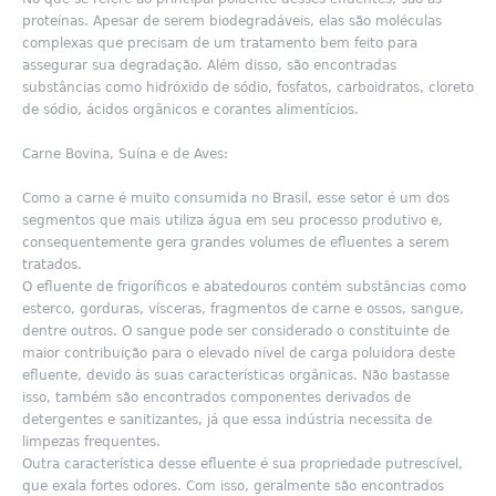
proteínas. Apesar de serem biodegradáveis, elas são moléculas
complexas que precisam de um tratamento bem feito para
assegurar sua degradação. Além disso, são encontradas
substâncias como hidróxido de sódio, fosfatos, carboidratos, cloreto
de sódio, ácidos orgânicos e corantes alimentícios.
Carne Bovina, Suína e de Aves:
Como a carne é muito consumida no Brasil, esse setor é um dos
segmentos que mais utiliza água em seu processo produtivo e,
consequentemente gera grandes volumes de efluentes a serem
tratados.
O efluente de frigoríficos e abatedouros contém substâncias como
esterco, gorduras, vísceras, fragmentos de carne e ossos, sangue,
dentre outros. O sangue pode ser considerado o constituinte de
maior contribuição para o elevado nível de carga poluidora deste
efluente, devido às suas características orgânicas. Não bastasse
isso, também são encontrados componentes derivados de
detergentes e sanitizantes, já que essa indústria necessita de
limpezas frequentes.
Outra característica desse efluente é sua propriedade putrescível,
que exala fortes odores. Com isso, geralmente são encontrados